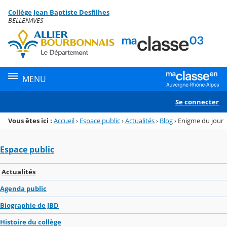
Panneau de gestion des cookies
Collège Jean Baptiste Desfilhes
Menu de la rubrique
Contenu
BELLENAVES
MENU
Se connecter
Vous êtes ici :
Accueil
›
Espace public
›
Actualités
›
Blog
›
Enigme du jour
Espace public
Actualités
Agenda public
Biographie de JBD
Histoire du collège