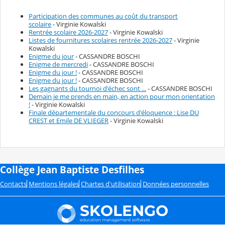
Participation des communes au coût du transport
scolaire
- Virginie Kowalski
Rentrée scolaire 2026-2027
- Virginie Kowalski
Listes de fournitures scolaires rentrée 2026-2027
- Virginie
Kowalski
Enigme du jour
- CASSANDRE BOSCHI
Enigme de mercredi
- CASSANDRE BOSCHI
Enigme du jour !
- CASSANDRE BOSCHI
Enigme du jour !
- CASSANDRE BOSCHI
Les gagnants du tournoi d'échec sont ...
- CASSANDRE BOSCHI
Demain je me prends en main, en action pour mon orientation
!
- Virginie Kowalski
Finale départementale du concours d'éloquence : Lise DU
CREST et Emile DE VLIEGER
- Virginie Kowalski
Collège Jean Baptiste Desfilhes
Contacts
Mentions légales
Chartes d'utilisation
Données personnelles