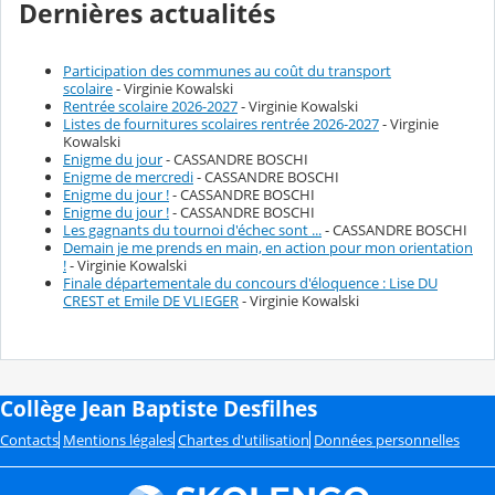
Dernières actualités
Participation des communes au coût du transport
scolaire
- Virginie Kowalski
Rentrée scolaire 2026-2027
- Virginie Kowalski
Listes de fournitures scolaires rentrée 2026-2027
- Virginie
Kowalski
Enigme du jour
- CASSANDRE BOSCHI
Enigme de mercredi
- CASSANDRE BOSCHI
Enigme du jour !
- CASSANDRE BOSCHI
Enigme du jour !
- CASSANDRE BOSCHI
Les gagnants du tournoi d'échec sont ...
- CASSANDRE BOSCHI
Demain je me prends en main, en action pour mon orientation
!
- Virginie Kowalski
Finale départementale du concours d'éloquence : Lise DU
CREST et Emile DE VLIEGER
- Virginie Kowalski
Collège Jean Baptiste Desfilhes
Contacts
Mentions légales
Chartes d'utilisation
Données personnelles