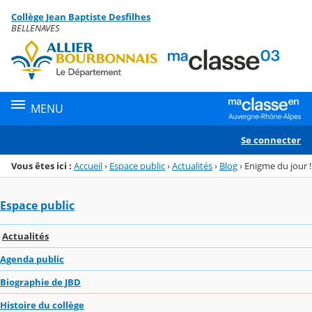
Panneau de gestion des cookies
Collège Jean Baptiste Desfilhes
Menu de la rubrique
Contenu
BELLENAVES
MENU
Se connecter
Vous êtes ici :
Accueil
›
Espace public
›
Actualités
›
Blog
›
Enigme du jour !
Espace public
Actualités
Agenda public
Biographie de JBD
Histoire du collège