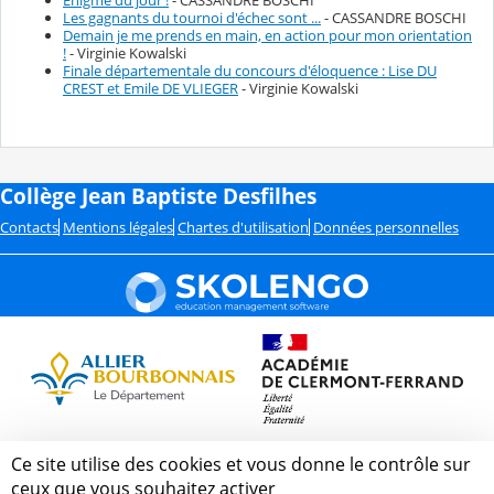
Enigme du jour !
- CASSANDRE BOSCHI
Les gagnants du tournoi d'échec sont ...
- CASSANDRE BOSCHI
Demain je me prends en main, en action pour mon orientation
!
- Virginie Kowalski
Finale départementale du concours d'éloquence : Lise DU
CREST et Emile DE VLIEGER
- Virginie Kowalski
Collège Jean Baptiste Desfilhes
Contacts
Mentions légales
Chartes d'utilisation
Données personnelles
Ce site utilise des cookies et vous donne le contrôle sur
ceux que vous souhaitez activer