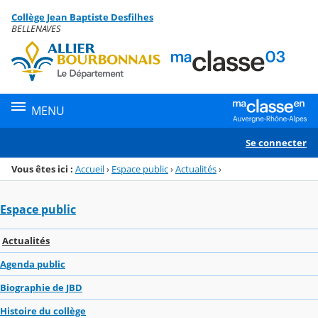
Panneau de gestion des cookies
Collège Jean Baptiste Desfilhes
Menu de la rubrique
Contenu
BELLENAVES
MENU
Se connecter
Vous êtes ici :
Accueil
›
Espace public
›
Actualités
›
Espace public
Actualités
Agenda public
Biographie de JBD
Histoire du collège