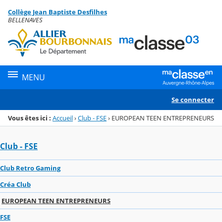
Panneau de gestion des cookies
Collège Jean Baptiste Desfilhes
Menu de la rubrique
Contenu
BELLENAVES
MENU
Se connecter
Vous êtes ici :
Accueil
›
Club - FSE
›
EUROPEAN TEEN ENTREPRENEURS
Club - FSE
Club Retro Gaming
Créa Club
EUROPEAN TEEN ENTREPRENEURS
FSE