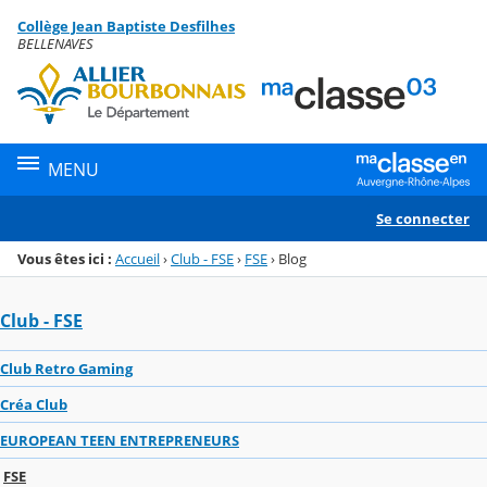
Panneau de gestion des cookies
Collège Jean Baptiste Desfilhes
Menu de la rubrique
Contenu
BELLENAVES
MENU
Se connecter
Vous êtes ici :
Accueil
›
Club - FSE
›
FSE
›
Blog
Club - FSE
Club Retro Gaming
Créa Club
EUROPEAN TEEN ENTREPRENEURS
FSE