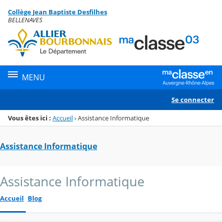
Panneau de gestion des cookies
Collège Jean Baptiste Desfilhes
Menu de la rubrique
Contenu
BELLENAVES
MENU
Se connecter
Vous êtes ici :
Accueil
›
Assistance Informatique
Assistance Informatique
Assistance Informatique
Accueil
Blog