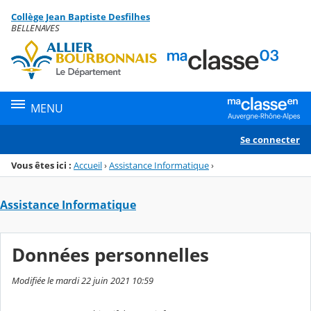
Panneau de gestion des cookies
Collège Jean Baptiste Desfilhes
Menu de la rubrique
Contenu
BELLENAVES
MENU
Se connecter
Vous êtes ici :
Accueil
›
Assistance Informatique
›
Assistance Informatique
Données personnelles
Modifiée le mardi 22 juin 2021 10:59