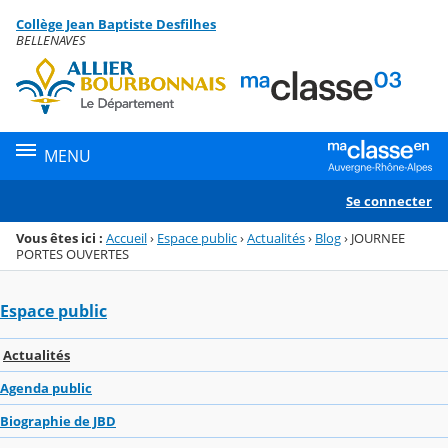
Panneau de gestion des cookies
Collège Jean Baptiste Desfilhes
Menu de la rubrique
Contenu
BELLENAVES
MENU
Se connecter
Vous êtes ici :
Accueil
›
Espace public
›
Actualités
›
Blog
›
JOURNEE
PORTES OUVERTES
Espace public
Actualités
Agenda public
Biographie de JBD