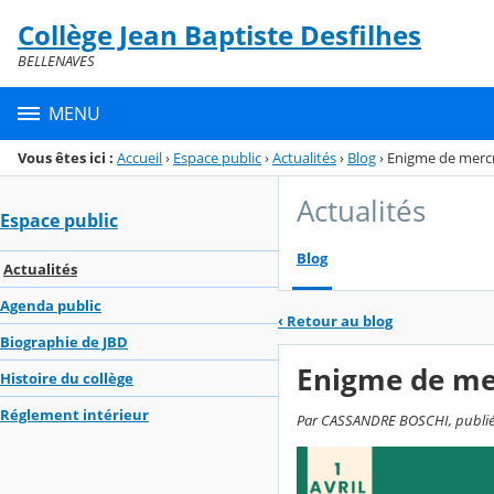
Panneau de gestion des cookies
Collège Jean Baptiste Desfilhes
Menu de la rubrique
Contenu
BELLENAVES
MENU
Vous êtes ici :
Accueil
›
Espace public
›
Actualités
›
Blog
›
Enigme de merc
Actualités
Espace public
Blog
Actualités
Agenda public
‹
Retour au blog
Biographie de JBD
Enigme de me
Histoire du collège
Réglement intérieur
Par CASSANDRE BOSCHI, publié le 