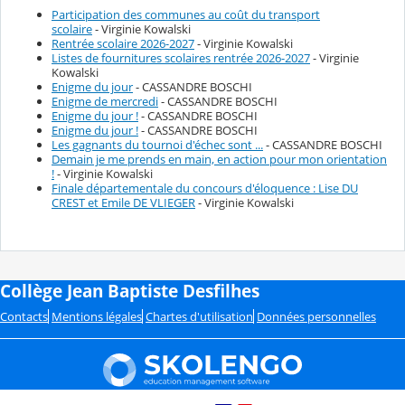
Participation des communes au coût du transport
scolaire
- Virginie Kowalski
Rentrée scolaire 2026-2027
- Virginie Kowalski
Listes de fournitures scolaires rentrée 2026-2027
- Virginie
Kowalski
Enigme du jour
- CASSANDRE BOSCHI
Enigme de mercredi
- CASSANDRE BOSCHI
Enigme du jour !
- CASSANDRE BOSCHI
Enigme du jour !
- CASSANDRE BOSCHI
Les gagnants du tournoi d'échec sont ...
- CASSANDRE BOSCHI
Demain je me prends en main, en action pour mon orientation
!
- Virginie Kowalski
Finale départementale du concours d'éloquence : Lise DU
CREST et Emile DE VLIEGER
- Virginie Kowalski
Collège Jean Baptiste Desfilhes
Contacts
Mentions légales
Chartes d'utilisation
Données personnelles