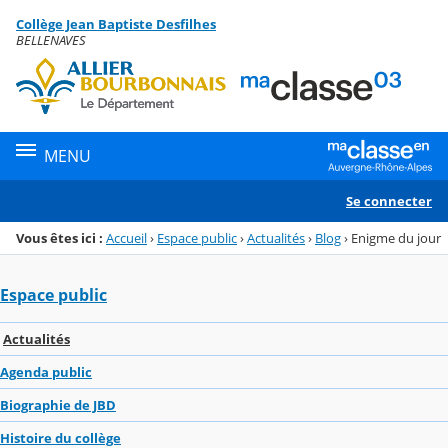
Panneau de gestion des cookies
Collège Jean Baptiste Desfilhes
Menu de la rubrique
Contenu
BELLENAVES
MENU
Se connecter
Vous êtes ici :
Accueil
›
Espace public
›
Actualités
›
Blog
›
Enigme du jour
Espace public
Actualités
Agenda public
Biographie de JBD
Histoire du collège