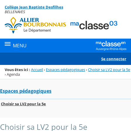
Panneau de gestion des cookies
Collège Jean Baptiste Desfilhes
Menu de la rubrique
Contenu
BELLENAVES
MENU
Se connecter
Vous êtes ici :
Accueil
›
Espaces pédagogiques
›
Choisir sa LV2 pour la 5e
›
Agenda
Espaces pédagogiques
Choisir sa LV2 pour la 5e
Choisir sa LV2 pour la 5e