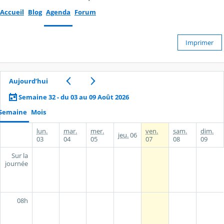
Accueil
Blog
Agenda
Forum
Imprimer
Aujourd’hui
Semaine 32 - du 03 au 09 Août 2026
Semaine
Mois
lun.
mar.
mer.
ven.
sam.
dim.
jeu.
06
03
04
05
07
08
09
Sur la
journée
08h