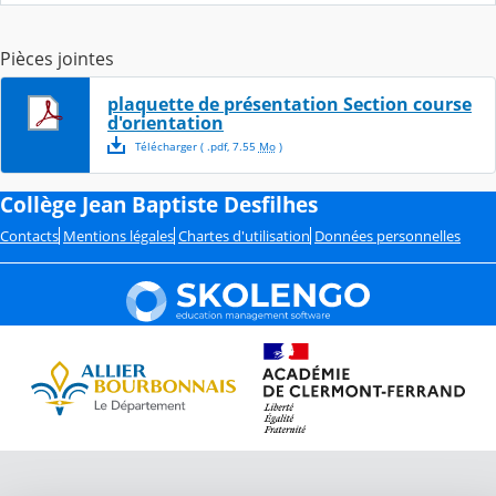
Pièces jointes
plaquette de présentation Section course
d'orientation
Télécharger
( .
pdf
,
7.55
Mo
)
Collège Jean Baptiste Desfilhes
Contacts
Mentions légales
Chartes d'utilisation
Données personnelles