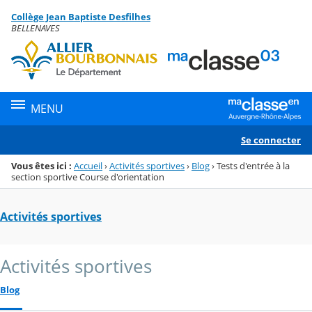
Panneau de gestion des cookies
Collège Jean Baptiste Desfilhes
Menu de la rubrique
Contenu
BELLENAVES
MENU
Se connecter
Vous êtes ici :
Accueil
›
Activités sportives
›
Blog
›
Tests d'entrée à la
section sportive Course d'orientation
Activités sportives
Activités sportives
Blog